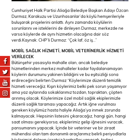
Cumhuriyet Halk Partisi Aliağa Belediye Başkan Adayı Özcan
Durmaz, Karakuzu ve Uzunhasanlar’da köylü hemşerileriyle
buluşarak projelerini anlattı. Aynı zamanda köylülerin
sorunlarını ve isteklerini de dinleyen Durmaz, merkezde ne
varsa köylerde de aynı hizmetin olacağına dair söz
verdi.Kaynak: CHP’li Durmaz: “Çok laf, öz iş…”
MOBİL SAĞLIK HİZMETİ, MOBİL VETERİNERLİK HİZMETİ
VERİLECEK
Bütünşehir yasasıyla mahalle olan, ancak belediye
hizmetlerinden merkez mahalleler kadar faydalanamayan
köylerin durumunu yakinen bildiğini ve bu eşitsizliği sona
erdireceğini belirten Durmaz “Köylerimize düzenli temizlik
hizmeti vereceğiz. Kışın köylerimiz belki pek sorun yaşamıyor
ama yaz aylarında sokaklarımız tozdan, topraktan, çöpten
arınmış olacak. Köylerimize özel mobil sağlık ekiplerimizle
düzenli sağlık taraması yapacağız. Artık iğne vurulması
gereken köylümüz hasta haliyle Aliağa’ya inmek zorunda
kalmayacak. Hepsinin listesini çıkaracağız, hangi gün, hangi
saat olması gerekiyorsa, ekiplerimiz gelip iğnesini vuracak,
pansumanını yapacak. İçinde bir veteriner ve bir ziraat
mühendisi olan tam donanımlı araçlarımız belirli periyodlarla
köylerimizi dolaşıp ücretsiz kontroller yapacak, tedavi