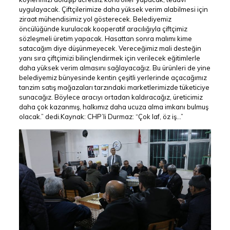
uygulayacak. Çiftçilerimize daha yüksek verim alabilmesi için
ziraat mühendisimiz yol gösterecek. Belediyemiz
öncülüğünde kurulacak kooperatif aracılığıyla çiftçimiz
sözleşmeli üretim yapacak. Hasattan sonra malımı kime
satacağım diye düşünmeyecek. Vereceğimiz mali desteğin
yanı sıra çiftçimizi bilinçlendirmek için verilecek eğitimlerle
daha yüksek verim almasını sağlayacağız. Bu ürünleri de yine
belediyemiz bünyesinde kentin çeşitli yerlerinde açacağımız
tanzim satış mağazaları tarzındaki marketlerimizde tüketiciye
sunacağız. Böylece aracıyı ortadan kaldıracağız, üreticimiz
daha çok kazanmış, halkımız daha ucuza alma imkanı bulmuş
olacak.” dedi.Kaynak: CHP’li Durmaz: “Çok laf, öz iş…”