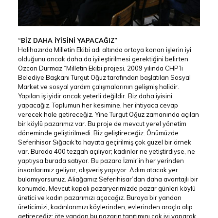
“BİZ DAHA İYİSİNİ YAPACAĞIZ”
Halihazırda Milletin Ekibi adı altında ortaya konan işlerin iyi
olduğunu ancak daha da iyileştirilmesi gerektiğini belirten
Özcan Durmaz “Milletin Ekibi projesi, 2009 yılında CHP’li
Belediye Başkanı Turgut Oğuz tarafından başlatılan Sosyal
Market ve sosyal yardım çalışmalarının gelişmiş halidir.
Yapılan iş iyidir ancak yeterli değildir. Biz daha iyisini
yapacağız. Toplumun her kesimine, her ihtiyaca cevap
verecek hale getireceğiz. Yine Turgut Oğuz zamanında açılan
bir köylü pazarımız var. Bu proje de mevcut yerel yönetim
döneminde geliştirilmedi. Biz geliştireceğiz. Önümüzde
Seferihisar Sığacık’ta hayata geçirilmiş çok güzel bir örnek
var. Burada 400 tezgah açılıyor; kadınlar ne yetiştirdiyse, ne
yaptıysa burada satıyor. Bu pazara İzmir’in her yerinden
insanlarımız geliyor, alışveriş yapıyor. Adım atacak yer
bulamıyorsunuz. Aliağamız Seferihisar’dan daha avantajlı bir
konumda. Mevcut kapalı pazaryerimizde pazar günleri köylü
üretici ve kadın pazarımızı açacağız. Buraya bir yandan
üreticimizi, kadınlarımızı köylerinden, evlerinden araçla alıp
getireceğiz; öte yandan bu pazarın tanıtımını çok iyi yaparak