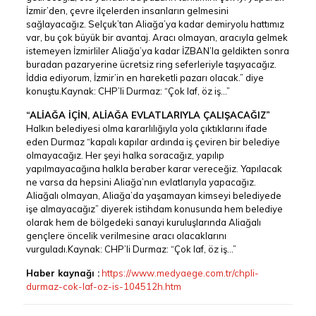
İzmir’den, çevre ilçelerden insanların gelmesini
sağlayacağız. Selçuk’tan Aliağa’ya kadar demiryolu hattımız
var, bu çok büyük bir avantaj. Aracı olmayan, aracıyla gelmek
istemeyen İzmirliler Aliağa’ya kadar İZBAN’la geldikten sonra
buradan pazaryerine ücretsiz ring seferleriyle taşıyacağız.
İddia ediyorum, İzmir’in en hareketli pazarı olacak.” diye
konuştu.Kaynak: CHP’li Durmaz: “Çok laf, öz iş…”
“ALİAĞA İÇİN, ALİAĞA EVLATLARIYLA ÇALIŞACAĞIZ”
Halkın belediyesi olma kararlılığıyla yola çıktıklarını ifade
eden Durmaz “kapalı kapılar ardında iş çeviren bir belediye
olmayacağız. Her şeyi halka soracağız, yapılıp
yapılmayacağına halkla beraber karar vereceğiz. Yapılacak
ne varsa da hepsini Aliağa’nın evlatlarıyla yapacağız.
Aliağalı olmayan, Aliağa’da yaşamayan kimseyi belediyede
işe almayacağız” diyerek istihdam konusunda hem belediye
olarak hem de bölgedeki sanayi kuruluşlarında Aliağalı
gençlere öncelik verilmesine aracı olacaklarını
vurguladı.Kaynak: CHP’li Durmaz: “Çok laf, öz iş…”
Haber kaynağı :
https://www.medyaege.com.tr/chpli-
durmaz-cok-laf-oz-is-104512h.htm