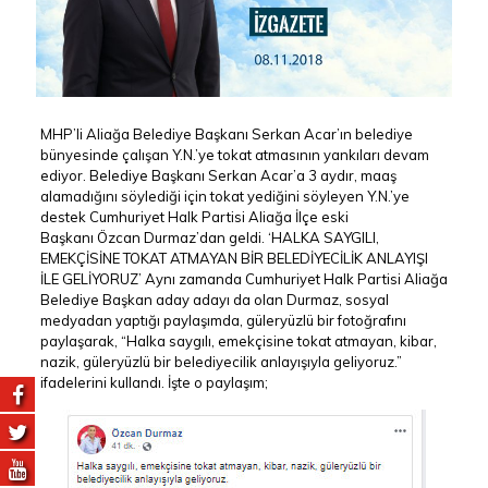
MHP’li Aliağa Belediye Başkanı Serkan Acar’ın belediye
bünyesinde çalışan Y.N.’ye tokat atmasının yankıları devam
ediyor. Belediye Başkanı Serkan Acar’a 3 aydır, maaş
alamadığını söylediği için tokat yediğini söyleyen Y.N.’ye
destek Cumhuriyet Halk Partisi Aliağa İlçe eski
Başkanı Özcan Durmaz’dan geldi. ‘HALKA SAYGILI,
EMEKÇİSİNE TOKAT ATMAYAN BİR BELEDİYECİLİK ANLAYIŞI
İLE GELİYORUZ’ Aynı zamanda Cumhuriyet Halk Partisi Aliağa
Belediye Başkan aday adayı da olan Durmaz, sosyal
medyadan yaptığı paylaşımda, güleryüzlü bir fotoğrafını
paylaşarak, “Halka saygılı, emekçisine tokat atmayan, kibar,
nazik, güleryüzlü bir belediyecilik anlayışıyla geliyoruz.”
ifadelerini kullandı. İşte o paylaşım;