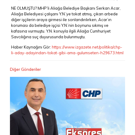
NE OLMUŞTU? MHP’li Aliağa Belediye Başkanı Serkan Acar,
Aliağa Belediyesi çalışanı Y.N.’ye tokat atmış, çıkan arbede
diğer işçilerin araya girmesi ile sonlandırılırken, Acar’ın
koruması da belediye işçisi Y.N.’nin boynunu sıkmış ve
kafasına vurmuştu. Y.N. konuyla ilgili Aliağa Cumhuriyet
Savcılığına suç duyurusunda bulunmuştu.
Haber Kaynağını Gör:
https://www.izgazete.net/politika/chp-
li-aday-adayindan-tokat-gibi-ama-gulumseten-h29673.html
Diğer Gönderiler